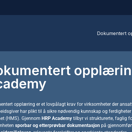
Dokumentert o
okumentert opplærin
Fallsikring /
(NS9610)
cademy
Lift og perso
Sikker bruk a
stiger
ntert opplæring er et lovpålagt krav for virksomheter der ansatte 
eidsgiver har plikt til å sikre nødvendig kunnskap og ferdigheter
het (HMS). Gjennom
HRP Academy
tilbyr vi strukturerte, faglig
omheten
sporbar og etterprøvbar dokumentasjon
på gjennomført