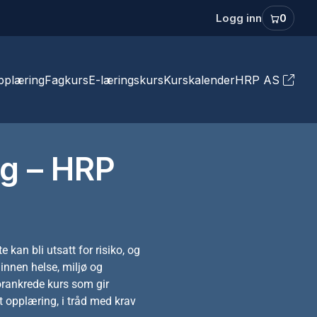
Logg inn
0
pplæring
Fagkurs
E-læringskurs
Kurskalender
HRP AS
g – HRP
 Arbeid i høyden
Samspill
Varme arbeider
Brannvern
nløfterkurs
Brannforebyggende
v stillaser og
opplæring
kan bli utsatt for risiko, og
 innen helse, miljø og
 forankrede kurs som gir
 opplæring, i tråd med krav
Kurs i havnesikring (ISPS) og