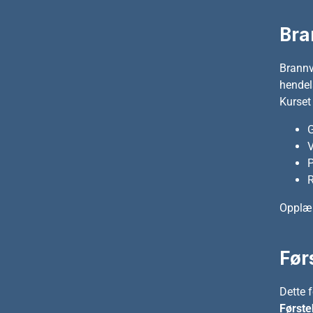
Bra
Brannv
hendels
Kurset
G
V
P
R
Opplær
Før
Dette 
Første