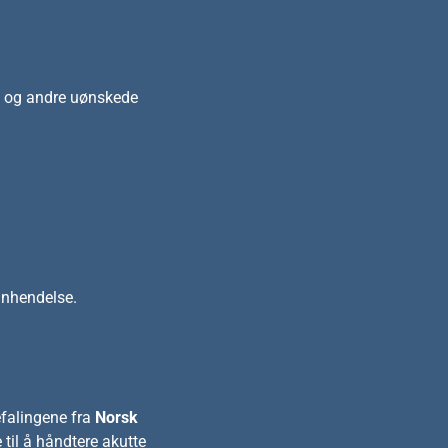
n og andre uønskede
nnhendelse.
efalingene fra
Norsk
 til å håndtere akutte