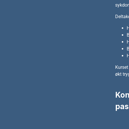
sykdom
Deltak
H
B
H
B
H
Kurset 
økt tr
Kon
pas