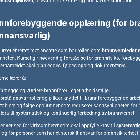
eidsmiljøloven
, relevante forskrifter og anerkjente standarder.
Grunnmodul
Modul A – Ut
nnforebyggende opplæring (for br
våtrom
nnansvarlig)
Modul B – Pr
våtrom
Oppdaterings
kurset er rettet mot ansatte som har rollen som
brannvernleder e
og Modul B
mheten. Kurset gir nødvendig forståelse for brannrisiko, forebyg
ernarbeidet skal planlegges, følges opp og dokumenteres.
erne lærer å:
artlegge og vurdere brannfarer i eget arbeidsmiljø
orstå ansvar, roller og plikter knyttet til brannforebyggende arbe
tablere og følge opp rutiner som reduserer sannsynligheten for
idra til systematisk og kontinuerlig forbedring av brannvernet
 egner seg for virksomheter som skal oppfylle krav til
systemati
, og for personer som har et særskilt ansvar for brannsikkerhet 