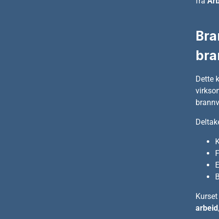
fra
Arb
Bra
bra
Dette 
virkso
brannv
Deltak
K
F
E
B
Kurset
arbeid