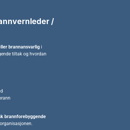
PFSO-kurs
førelse av
annvernleder /
osjektering av
kurs – Modul A
ller brannansvarlig
i
gende tiltak og hvordan
id
 brann
sk brannforebyggende
i organisasjonen.