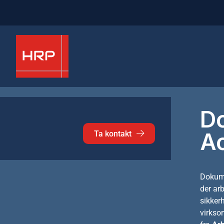
D
A
Ta kontakt
Dokume
der arb
sikker
virks