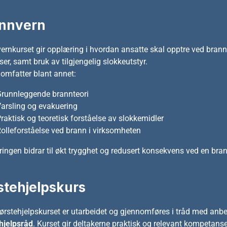
nnvern
ernkurset gir opplæring i hvordan ansatte skal opptre ved bran
er, samt bruk av tilgjengelig slokkeutstyr.
 omfatter blant annet:
runnleggende brannteori
arsling og evakuering
raktisk og teoretisk forståelse av slokkemidler
olleforståelse ved brann i virksomheten
ingen bidrar til økt trygghet og redusert konsekvens ved en bra
stehjelpskurs
førstehjelpskurset er utarbeidet og gjennomføres i tråd med anb
hjelpsråd
. Kurset gir deltakerne praktisk og relevant kompetanse