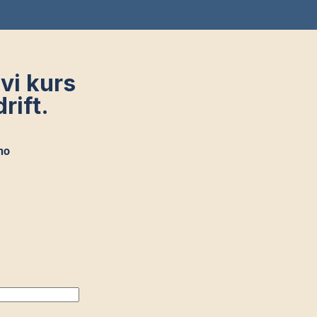
 vi kurs
rift.
no