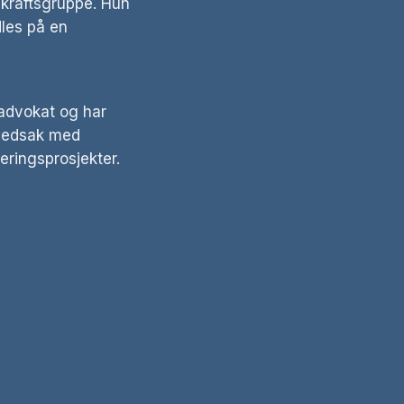
ekraftsgruppe. Hun
dles på en
 advokat og har
hovedsak med
eringsprosjekter.