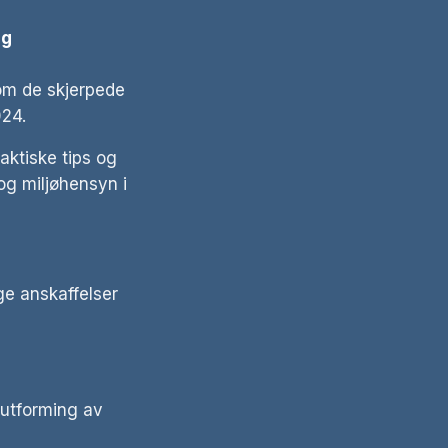
PFSO-kurs
og
førelse av
om de skjerpede
osjektering av
024.
aktiske tips og
kurs – Modul A
og miljøhensyn i
ge anskaffelser
 utforming av