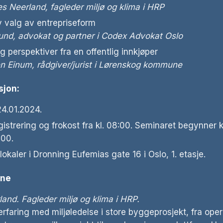
s Neerland, fagleder miljø og klima i HRP
 valg av entrepriseform
und, advokat og partner i Codex Advokat Oslo
og perspektiver fra en offentlig innkjøper
 Einum, rådgiver/jurist i Lørenskog kommune
sjon:
4.01.2024.
gistrering og frokost fra kl. 08:00. Seminaret begynner 
:00.
lokaler i Dronning Eufemias gate 16 i Oslo, 1. etasje.
rne
and. Fagleder miljø og klima i HRP.
s erfaring med miljøledelse i store byggeprosjekt, fra ope