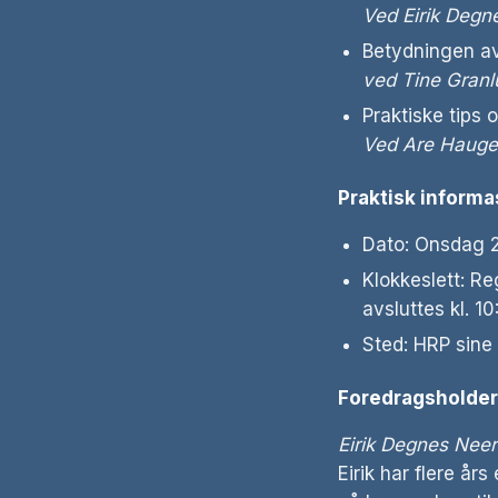
Ved Eirik Degne
Betydningen av
ved Tine Granl
Praktiske tips 
Ved Are Haugen
Praktisk informa
Dato: Onsdag 2
Klokkeslett: Re
avsluttes kl. 10
Sted: HRP sine 
Foredragsholde
Eirik Degnes Neerl
Eirik har flere år