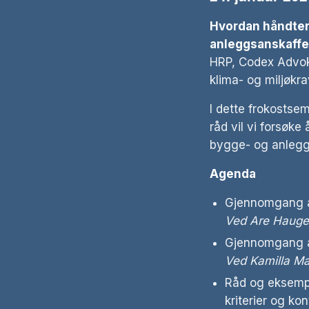
Hvordan håndtere
anleggsanskaffe
HRP, Codex Advok
klima- og miljøkra
I dette frokostse
råd vil vi forsøke
bygge- og anlegg
Agenda
Gjennomgang av
Ved Are Haugen
Gjennomgang a
Ved Kamilla Mar
Råd og eksemple
kriterier og kon