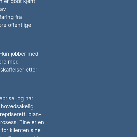
n er godt kjent
 av
faring fra
ore offentlige
. Hun jobber med
vere med
kaffelser etter
eprise, og har
r hovedsakelig
epriserett, plan-
prosess. Tine er en
for klienten sine