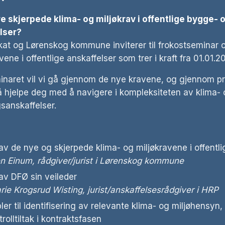
Grunnmodul
 skjerpede klima- og miljøkrav i offentlige bygge- 
Modul A – Ut
lser?
våtrom
at og Lørenskog kommune inviterer til frokostseminar 
Modul B – Pr
vene i offentlige anskaffelser som trer i kraft fra 01.01.2
våtrom
minaret vil vi gå gjennom de nye kravene, og gjennom pr
Oppdaterings
og Modul B
 å hjelpe deg med å navigere i kompleksiteten av klima- 
sanskaffelser.
 de nye og skjerpede klima- og miljøkravene i offentli
 Einum, rådgiver/jurist i Lørenskog kommune
v DFØ sin veileder
ie Krogsrud Wisting, jurist/anskaffelsesrådgiver i HRP
r til identifisering av relevante klima- og miljøhensyn,
trolltiltak i kontraktsfasen