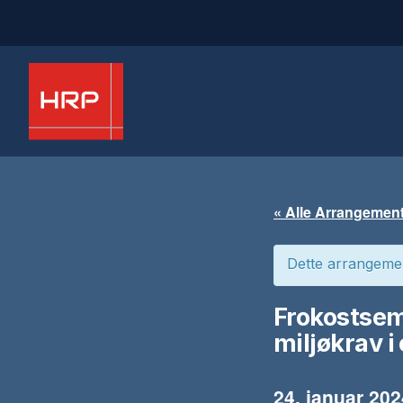
« Alle Arrangemen
Dette arrangemen
Frokostsem
miljøkrav i
24. januar 202