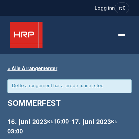
Logg inn
0
« Alle Arrangementer
Dette arrangement har allerede funnet sted.
SOMMERFEST
16. juni 2023
17. juni 2023
16:00
Kl:
–
Kl:
03:00