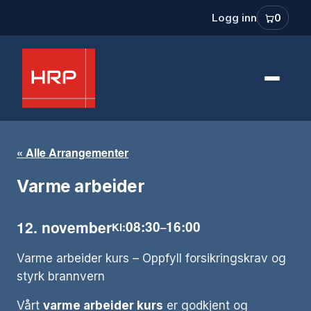
Logg inn
0
« Alle Arrangementer
Varme arbeider
12. november
08:30
16:00
Kl:
–
Varme arbeider kurs – Oppfyll forsikringskrav og
styrk brannvern
Vårt
varme arbeider kurs
er godkjent og