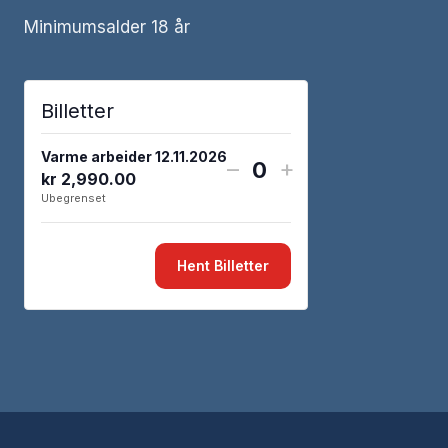
Minimumsalder 18 år
Billetter
Varme arbeider 12.11.2026
Reduser
Utvid
–
+
kr
2,990.00
Antall
antall
billettantall
Ubegrenset
billetter
for
for
Varme
Hent Billetter
Varme
arbeider
arbeider
12.11.2026
12.11.2026