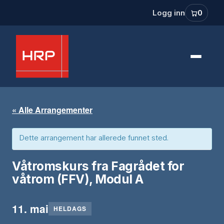
Logg inn
0
« Alle Arrangementer
Dette arrangement har allerede funnet sted.
Våtromskurs fra Fagrådet for
våtrom (FFV), Modul A
11. mai
HELDAGS