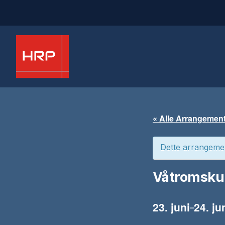
« Alle Arrangemen
Dette arrangemen
Våtromskur
23. juni
24. ju
–