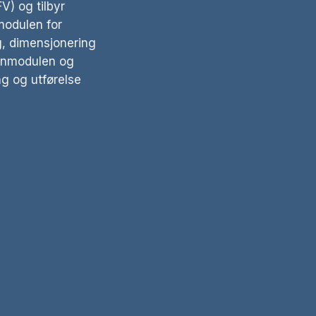
PFSO-kurs
) og tilbyr
modulen for
førelse av
g, dimensjonering
unnmodulen og
osjektering av
ng og utførelse
kurs – Modul A