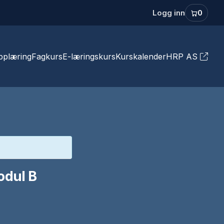
Logg inn
0
pplæring
Fagkurs
E-læringskurs
Kurskalender
HRP AS
 Arbeid i høyden
Samspill
Varme arbeider
Brannvern
nløfterkurs
Brannforebyggende
v stillaser og
opplæring
odul B
Kurs i havnesikring (ISPS) og