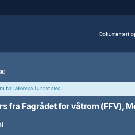
Dokumentert o
ter
Fallsikring /
(NS9610)
Lift og perso
t har allerede funnet sted.
Sikker bruk a
stiger
s fra Fagrådet for våtrom (FFV), M
ni