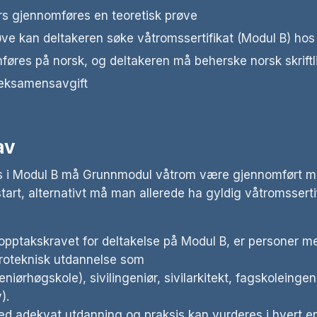
kurs gjennomføres en teoretisk prøve
øve kan deltakeren søke våtromssertifikat (Modul B) hos
føres på norsk, og deltakeren må beherske norsk skriftl
r eksamensavgift
av
urs i Modul B må Grunnmodul våtrom være gjennomført 
tart, alternativt må man allerede ha gyldig våtromsserti
opptakskravet for deltakelse på Modul B, er personer m
roteknisk utdannelse som
eniørhøgskole), sivilingeniør, sivilarkitekt, fagskoleingen
).
d adekvat utdanning og praksis kan vurderes i hvert enke