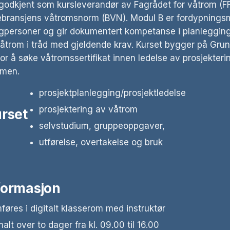
dkjent som kursleverandør av Fagrådet for våtrom (FFV
Grunnmodul
ebransjens våtromsnorm (BVN). Modul B er fordypnings
Modul A – Ut
gpersoner og gir dokumentert kompetanse i planleggin
våtrom
våtrom i tråd med gjeldende krav. Kurset bygger på Gr
Modul B – Pr
or å søke våtromssertifikat innen ledelse av prosjekteri
våtrom
amen.
Oppdaterings
og Modul B
prosjektplanlegging/prosjektledelse
prosjektering av våtrom
urset
selvstudium, gruppeoppgaver,
utførelse, overtakelse og bruk
formasjon
øres i digitalt klasserom med instruktør
alt over to dager fra kl. 09.00 til 16.00