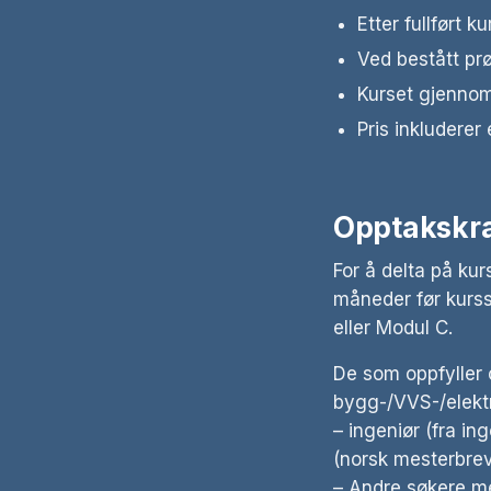
Etter fullført 
Ved bestått pr
Kurset gjennom
Pris inkludere
Opptakskr
For å delta på k
måneder før kurss
eller Modul C.
De som oppfyller 
bygg-/VVS-/elekt
– ingeniør (fra ing
(norsk mesterbrev
– Andre søkere me