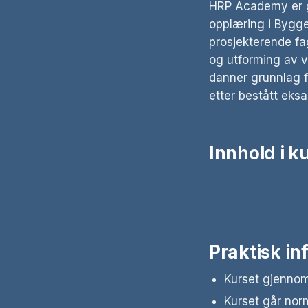
HRP Academy er go
opplæring i Bygg
prosjekterende fa
og utforming av 
danner grunnlag f
etter bestått eks
Innhold i k
Praktisk in
Kurset gjennomf
Kurset går norm