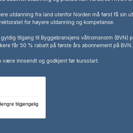
re utdanning fra land utenfor Norden må først få sin u
rektoratet for høyere utdanning og kompetanse.
gyldig tilgang til Byggebransjens våtromsnorm (BVN) på
ukere får 50 % rabatt på første års abonnement på BVN.
 være innsendt og godkjent før kursstart.
 lengre tilgjengelig