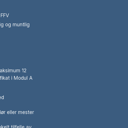
 FFV
ig og muntlig
maksimum 12
fikat i Modul A
ed
iør eller mester
lt tilfelle av