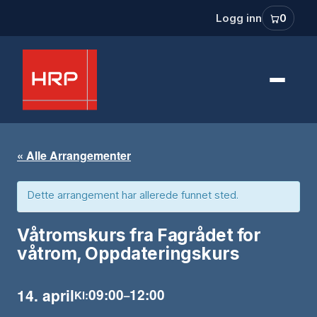
Logg inn
0
« Alle Arrangementer
Dette arrangement har allerede funnet sted.
Våtromskurs fra Fagrådet for
våtrom, Oppdateringskurs
14. april
09:00
12:00
Kl:
–